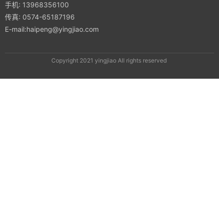
手机: 13968356100
传真: 0574-65187196
E-mail:haipeng@yingjiao.com
Copyright 2021 yingjiao All rights reserved