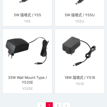
5W 插墙式 / YS5
5W 插墙式 / YS5U
YS5
YS5U
35W Wall Mount Type /
18W 插墙式 / YS16
YS35E
YS16
YS35E
«
1
2
»