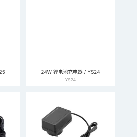
25
24W 锂电池充电器 / YS24
YS24