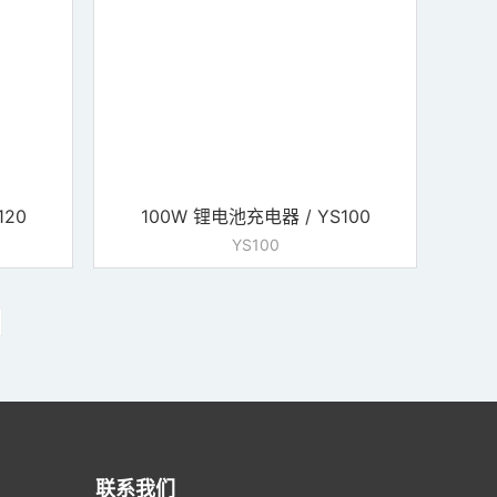
120
100W 锂电池充电器 / YS100
YS100
联系我们