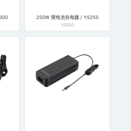
300
250W 锂电池充电器 / YS250
YS250