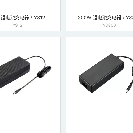
 锂电池充电器 / YS12
300W 锂电池充电器 / YS
YS12
YS300