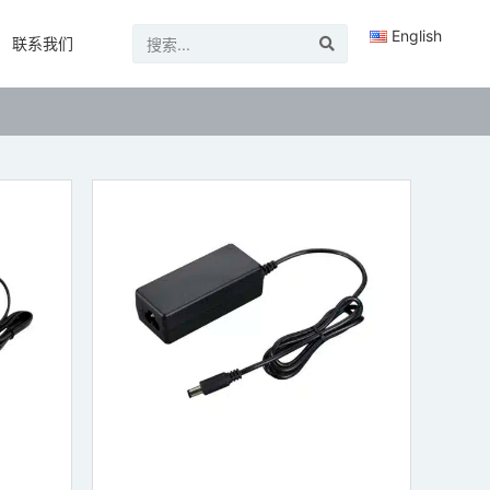
English
联系我们