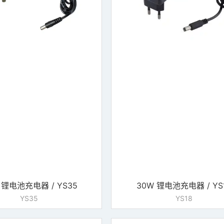
 锂电池充电器 / YS35
30W 锂电池充电器 / YS
YS35
YS18