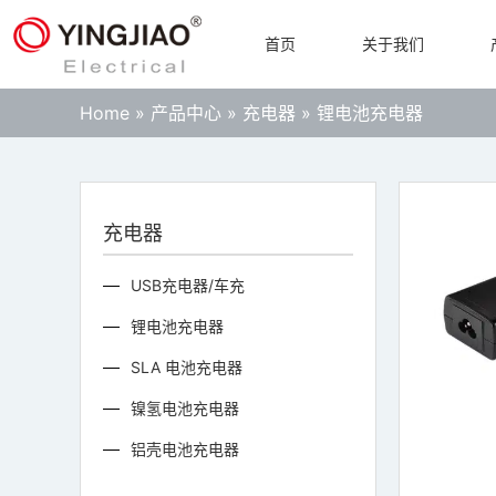
首页
关于我们
Home
»
产品中心
»
充电器
»
锂电池充电器
充电器
USB充电器/车充
锂电池充电器
SLA 电池充电器
镍氢电池充电器
铝壳电池充电器