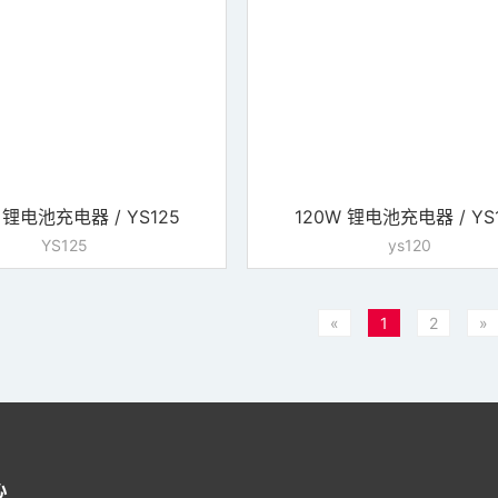
 锂电池充电器 / YS125
120W 锂电池充电器 / YS
YS125
ys120
«
1
2
»
心