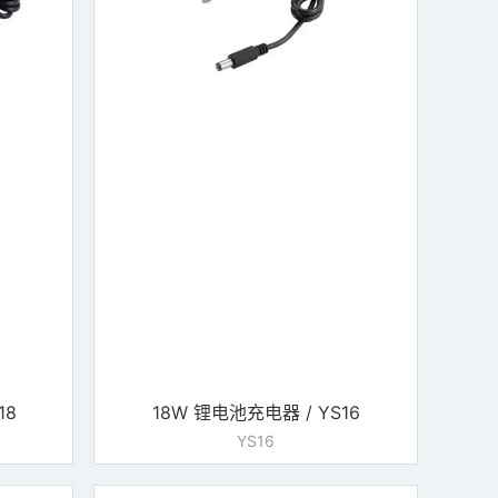
18
18W 锂电池充电器 / YS16
YS16